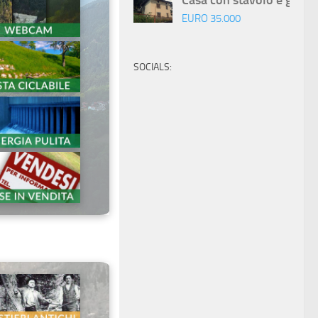
Casa con stavolo e giard
EURO
35.000
SOCIALS: