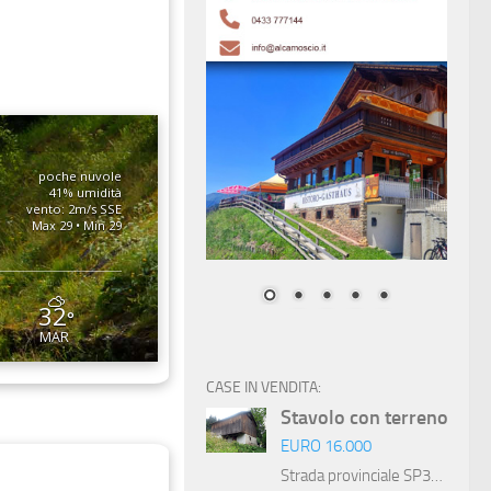
poche nuvole
41% umidità
vento: 2m/s SSE
Max 29 • Min 29
32
°
MAR
CASE IN VENDITA:
Stavolo con terreno
EURO
16.000
Strada provinciale SP32, Treppo Ligosullo