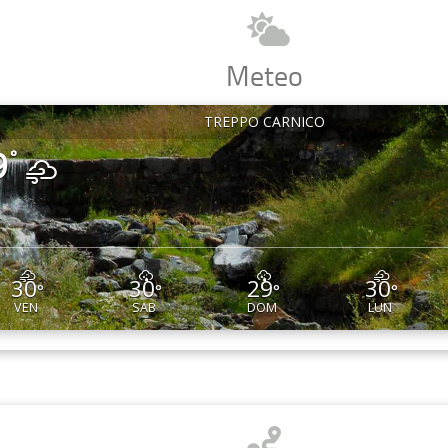
Meteo
TREPPO CARNICO
9
°
30
30
29
30
°
°
°
°
VEN
SAB
DOM
LUN