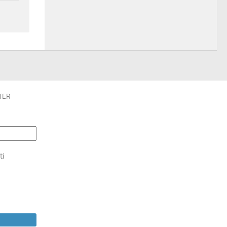
TER
ti