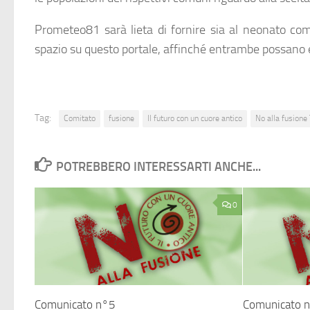
Prometeo81 sarà lieta di fornire sia al neonato com
spazio su questo portale, affinché entrambe possano 
Tag:
Comitato
fusione
Il futuro con un cuore antico
No alla fusione
POTREBBERO INTERESSARTI ANCHE...
0
Comunicato n°5
Comunicato 