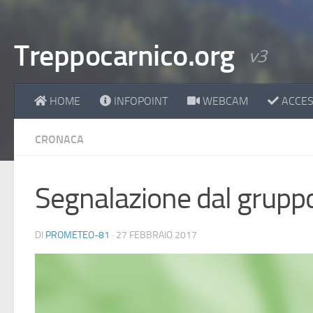
Treppocarnico.org
v3
HOME
INFOPOINT
WEBCAM
ACCESS
CRONACA
Segnalazione dal grupp
DI
PROMETEO-81
·
27 FEBBRAIO 2017