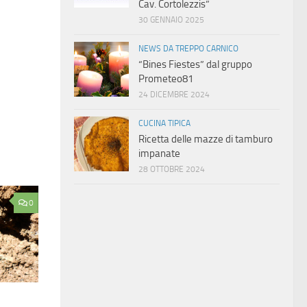
Cav. Cortolezzis”
30 GENNAIO 2025
NEWS DA TREPPO CARNICO
“Bines Fiestes” dal gruppo
Prometeo81
24 DICEMBRE 2024
CUCINA TIPICA
Ricetta delle mazze di tamburo
impanate
28 OTTOBRE 2024
0