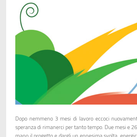
Dopo nemmeno 3 mesi di lavoro eccoci nuovamente a
speranza di rimanerci per tanto tempo. Due mesi e 26 g
mano il progetto e dargli un ennesima svolta, energi