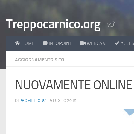
Treppocarnico.org
v3
HOME
INFOPOINT
WEBCAM
ACCESS
AGGIORNAMENTO SITO
NUOVAMENTE ONLINE
DI
PROMETEO-81
·
9 LUGLIO 2015