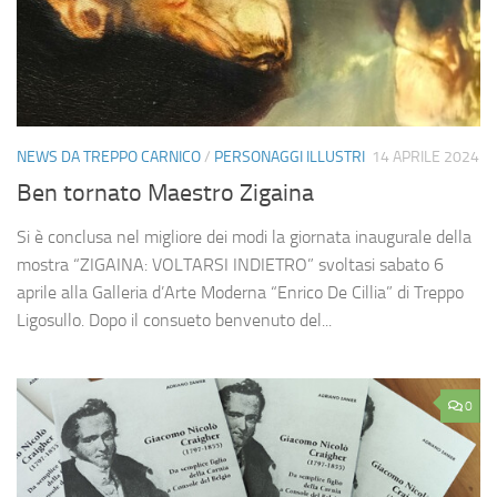
NEWS DA TREPPO CARNICO
/
PERSONAGGI ILLUSTRI
14 APRILE 2024
Ben tornato Maestro Zigaina
Si è conclusa nel migliore dei modi la giornata inaugurale della
mostra “ZIGAINA: VOLTARSI INDIETRO” svoltasi sabato 6
aprile alla Galleria d’Arte Moderna “Enrico De Cillia” di Treppo
Ligosullo. Dopo il consueto benvenuto del...
0