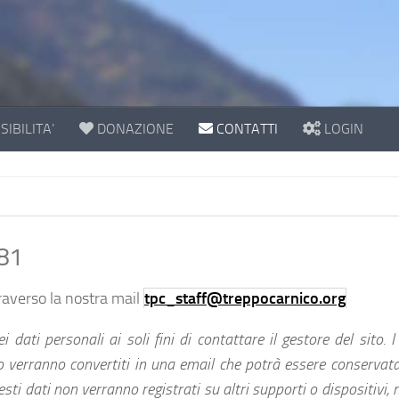
IBILITA’
DONAZIONE
CONTATTI
LOGIN
81
raverso la nostra mail
tpc_staff@treppocarnico.org
dati personali ai soli fini di contattare il gestore del sito. I
 verranno convertiti in una email che potrà essere conservata 
esti dati non verranno registrati su altri supporti o dispositivi,