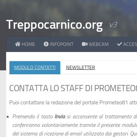
Treppocarnico.org
v3
HOME
INFOPOINT
WEBCAM
ACCESS
MODULO CONTATTI
NEWSLETTER
CONTATTA LO STAFF DI PROMETEO
Puoi contattare la redazione del portale Prometeo81 att
Premendo il tasto
Invia
si acconsente al trattamento dei 
conferiranno volontariamente tramite il presente modulo
del sistema di ricezione di email utilizzato dai gestori. Qu