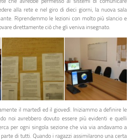
ete che avrebbe permesso ai sistemi di comunicare
ere alla rete e nel giro di dieci giorni, la nuova sala
ante. Riprendemmo le lezioni con molto più slancio e
rovare direttamente ciò che gli veniva insegnato.
 tra un compito e l’altro…
Impossibile ricordasri tutto. Ecco quindi le istruzioni in caso di dubbi…
La sala informatica a lavori ultimati…
amente il martedì ed il giovedì. Iniziammo a definire le
ondo noi avrebbero dovuto essere più evidenti e quelli
icerca per ogni singola sezione che via via andavamo a
 parte di tutti. Quando i ragazzi assimilarono una certa