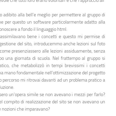
ole che tutti loro erano volontari e che l’approccio all’
o adibito alla bell’e meglio per permettere al gruppo di
che per questo un software particolarmente adatto alla
onoscere a fondo il linguaggio html.
i assimilavano bene i concetti e questo mi permise di
 gestione del sito, introducemmo anche lezioni sul foto
a come presenziassero alle lezioni assiduamente, senza
o una giornata di scuola. Nel frattempo al gruppo si
atico, che metabolizzò in tempi brevissimi i concetti
una mano fondamentale nell’ottimizzazione del progetto
o percorso mi ritrovai davanti ad un problema pratico a
luzione.
sero un’opera simile se non avevano i mezzi per farlo?
el compito di realizzazione del sito se non avevano un
e nozioni che imparavano?