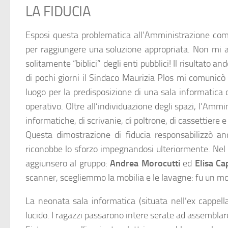
LA FIDUCIA
Esposi questa problematica all’Amministrazione com
per raggiungere una soluzione appropriata. Non mi 
solitamente “biblici” degli enti pubblici! Il risultato an
di pochi giorni il Sindaco Maurizia Plos mi comunic
luogo per la predisposizione di una sala informatic
operativo. Oltre all’individuazione degli spazi, l’Ammi
informatiche, di scrivanie, di poltrone, di cassettiere e d
Questa dimostrazione di fiducia responsabilizzò a
riconobbe lo sforzo impegnandosi ulteriormente. Nel
aggiunsero al gruppo:
Andrea Morocutti
ed
Elisa Ca
scanner, scegliemmo la mobilia e le lavagne: fu un mo
La neonata sala informatica (situata nell’ex cappel
lucido. I ragazzi passarono intere serate ad assemblare