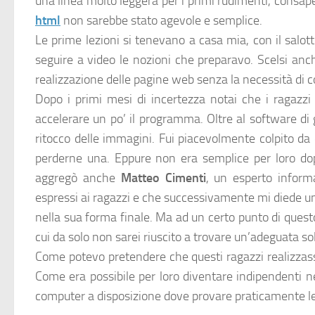
una linea molto leggera per i primi rudimenti, consapev
html
non sarebbe stato agevole e semplice.
Le prime lezioni si tenevano a casa mia, con il salott
seguire a video le nozioni che preparavo. Scelsi an
realizzazione delle pagine web senza la necessità di c
Dopo i primi mesi di incertezza notai che i ragazz
accelerare un po’ il programma. Oltre al software di
ritocco delle immagini. Fui piacevolmente colpito d
perderne una. Eppure non era semplice per loro dop
aggregò anche
Matteo Cimenti
, un esperto inform
espressi ai ragazzi e che successivamente mi diede 
nella sua forma finale. Ma ad un certo punto di quest
cui da solo non sarei riuscito a trovare un’adeguata so
Come potevo pretendere che questi ragazzi realizzas
Come era possibile per loro diventare indipendenti n
computer a disposizione dove provare praticamente l