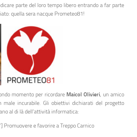
dicare parte del loro tempo libero entrando a far parte
iato: quella sera nacque Prometeo81!
ie a Lui.
Il nuovo logo rappresentato dalla falena stilizzata “moltitudo”
econdo momento per ricordare
Maicol Olivieri
, un amico
le incurabile. Gli obiettivi dichiarati del progetto
o al di là dell’attività informatica:
] Promuovere e favorire a Treppo Carnico