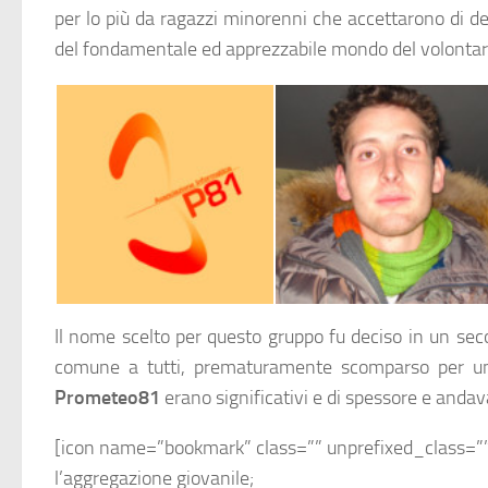
per lo più da ragazzi minorenni che accettarono di de
del fondamentale ed apprezzabile mondo del volontar
Il logo originario di P81 altro non è che un richiamo alla “Falena” Maicol Olivieri
Il suo spirito creativo ha contagiato tutti. E se oggi Prometeo81 esiste è anche graz
Il nome scelto per questo gruppo fu deciso in un s
comune a tutti, prematuramente scomparso per un ma
Prometeo81
erano significativi e di spessore e andavan
[icon name=”bookmark” class=”” unprefixed_class=””
l’aggregazione giovanile;