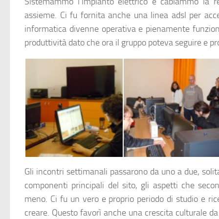
Sistemammo l’impianto elettrico e cablammo la r
assieme. Ci fu fornita anche una linea adsl per acced
informatica divenne operativa e pienamente funzion
produttività dato che ora il gruppo poteva seguire e p
Il gruppo aveva libero accesso alla sala informatica.
Non mancavano certo i momenti di tranquillità
Gli incontri settimanali passarono da uno a due, solit
componenti principali del sito, gli aspetti che sec
meno. Ci fu un vero e proprio periodo di studio e r
creare. Questo favorì anche una crescita culturale da