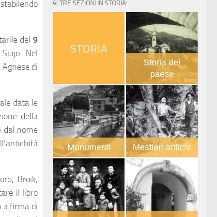
 stabilendo
ALTRE SEZIONI IN STORIA:
tarile del
9
Siajo. Nel
Storia del
a Agnese di
paese
ale data le
ione della
ne dal nome
l’antichità
Monumenti
Mestieri antichi
ro, Broili,
re il libro
 a firma di