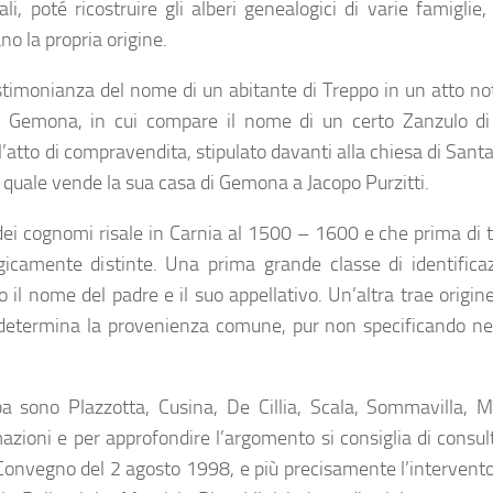
li, poté ricostruire gli alberi genealogici di varie famiglie,
o la propria origine.
estimonianza del nome di un abitante di Treppo in un atto no
 di Gemona, in cui compare il nome di un certo Zanzulo di 
l’atto di compravendita, stipulato davanti alla chiesa di Sant
l quale vende la sua casa di Gemona a Jacopo Purzitti.
dei cognomi risale in Carnia al 1500 – 1600 e che prima di t
gicamente distinte. Una prima grande classe di identificaz
 il nome del padre e il suo appellativo. Un’altra trae origi
determina la provenienza comune, pur non specificando nel
a sono Plazzotta, Cusina, De Cillia, Scala, Sommavilla, Mo
azioni e per approfondire l’argomento si consiglia di consulta
l Convegno del 2 agosto 1998, e più precisamente l’intervento