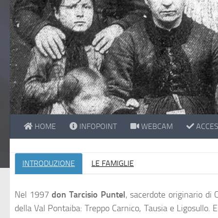
HOME
INFOPOINT
WEBCAM
ACCESS
INTRODUZIONE
LE FAMIGLIE
Nel 1997
don Tarcisio Puntel
, sacerdote originario di
della Val Pontaiba: Treppo Carnico, Tausia e Ligosullo. 