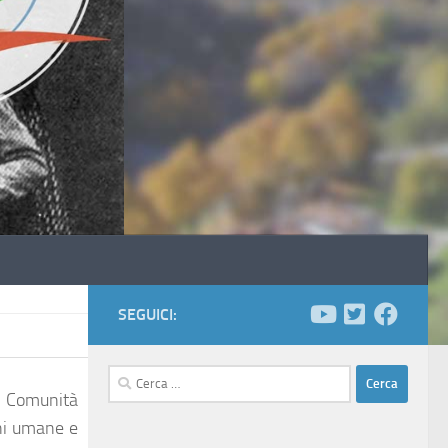
SEGUICI:
Ricerca
le Comunità
per:
ini umane e