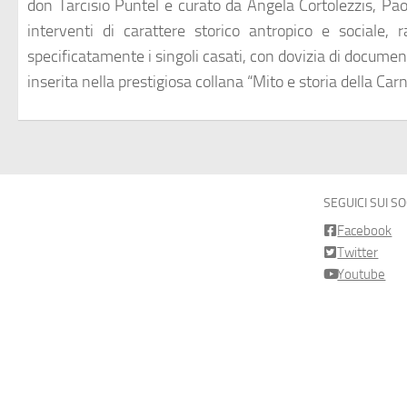
don Tarcisio Puntel e curato da Angela Cortolezzis, Paola
interventi di carattere storico antropico e sociale, 
specificatamente i singoli casati, con dovizia di document
inserita nella prestigiosa collana “Mito e storia della Carn
SEGUICI SUI S
Facebook
Twitter
Youtube