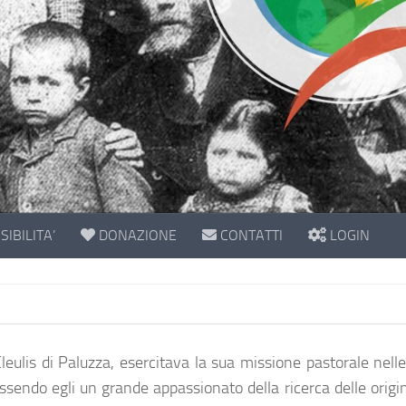
IBILITA’
DONAZIONE
CONTATTI
LOGIN
 Cleulis di Paluzza, esercitava la sua missione pastorale nel
Essendo egli un grande appassionato della ricerca delle orig