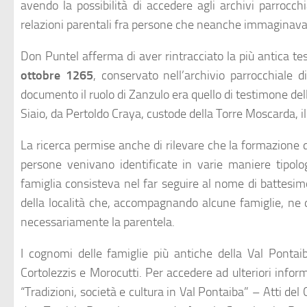
avendo la possibilità di accedere agli archivi parrocchia
relazioni parentali fra persone che neanche immaginavan
Don Puntel afferma di aver rintracciato la più antica t
ottobre 1265
, conservato nell’archivio parrocchiale
documento il ruolo di Zanzulo era quello di testimone del
Siaio, da Pertoldo Craya, custode della Torre Moscarda, i
La ricerca permise anche di rilevare che la formazione 
persone venivano identificate in varie maniere tipolo
famiglia consisteva nel far seguire al nome di battesimo
della località che, accompagnando alcune famiglie, ne 
necessariamente la parentela.
I cognomi delle famiglie più antiche della Val Pontaib
Cortolezzis e Morocutti. Per accedere ad ulteriori inform
“Tradizioni, società e cultura in Val Pontaiba” – Atti de