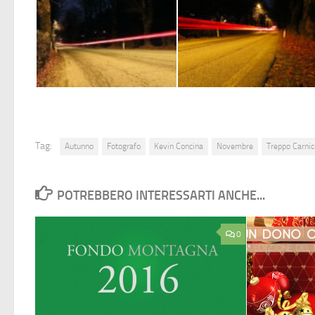
Tag:
Autunno
Fotografo
Kevin Concina
Novembre
Treppo Carnic
POTREBBERO INTERESSARTI ANCHE...
0