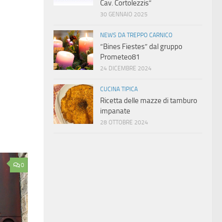
Cav. Cortolezzis”
30 GENNAIO 2025
NEWS DA TREPPO CARNICO
“Bines Fiestes” dal gruppo
Prometeo81
24 DICEMBRE 2024
CUCINA TIPICA
Ricetta delle mazze di tamburo
impanate
28 OTTOBRE 2024
0