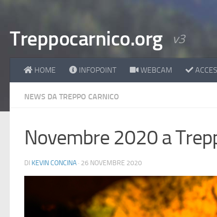
Treppocarnico.org
v3
HOME
INFOPOINT
WEBCAM
ACCESS
NEWS DA TREPPO CARNICO
Novembre 2020 a Trep
DI
KEVIN CONCINA
·
26 NOVEMBRE 2020