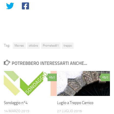
Tag:
Maines
ottobre
Prometeo81
treppo
POTREBBERO INTERESSARTI ANCHE...
0
0
Sondaggio n°4
Luglio a Treppo Carnico
14 MARZO 2015
27 LUGLIO 2016