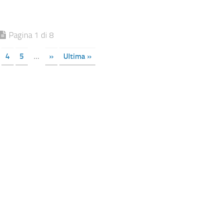
Pagina 1 di 8
4
5
...
»
Ultima »