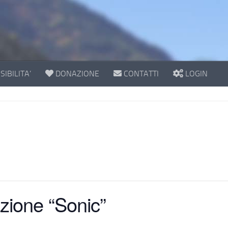
IBILITA’
DONAZIONE
CONTATTI
LOGIN
azione “Sonic”