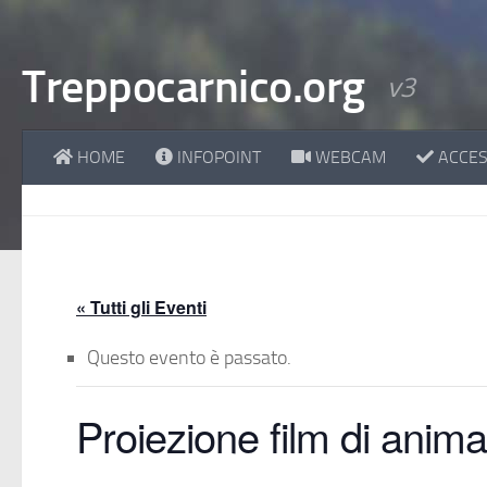
Treppocarnico.org
v3
HOME
INFOPOINT
WEBCAM
ACCESS
« Tutti gli Eventi
Questo evento è passato.
Proiezione film di anim