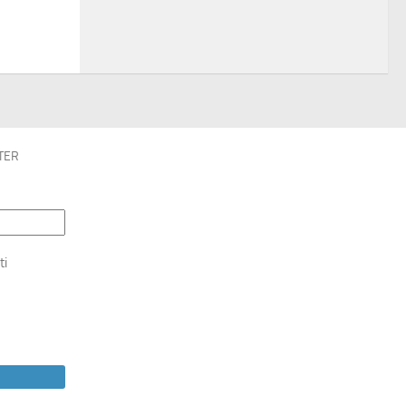
TER
ti