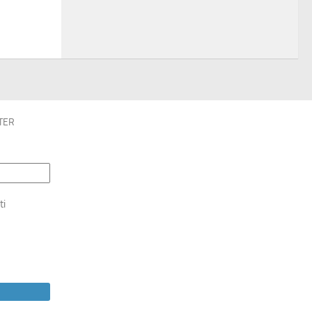
TER
ti