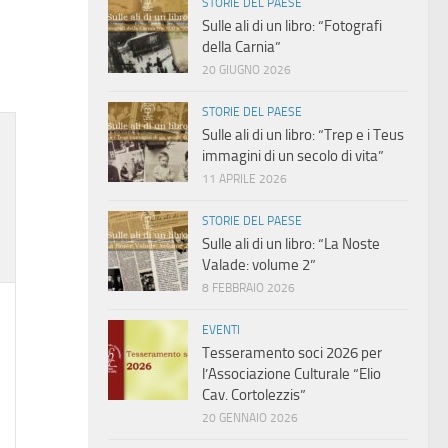
STORIE DEL PAESE
Sulle ali di un libro: “Fotografi
della Carnia”
20 GIUGNO 2026
STORIE DEL PAESE
Sulle ali di un libro: “Trep e i Teus
immagini di un secolo di vita”
ti,
11 APRILE 2026
STORIE DEL PAESE
Sulle ali di un libro: “La Noste
Valade: volume 2”
8 FEBBRAIO 2026
EVENTI
ti,
Tesseramento soci 2026 per
l’Associazione Culturale “Elio
Cav. Cortolezzis”
20 GENNAIO 2026