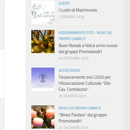
EVENTI
I Lustri di Matrimonio
i,
2 GENNAIO 2026
AGGIORNAMENTO SITO
/
NEWS DA
TREPPO CARNICO
Buon Natale e felice anno nuovo
dal gruppo Prometeo81
26 DICEMBRE 2025
i,
ASSOCIAZIONI
Tesseramento soci 2025 per
l’Associazione Culturale “Elio
Cav. Cortolezzis”
30 GENNAIO 2025
NEWS DA TREPPO CARNICO
i,
“Bines Fiestes” dal gruppo
Prometeo81
24 DICEMBRE 2024