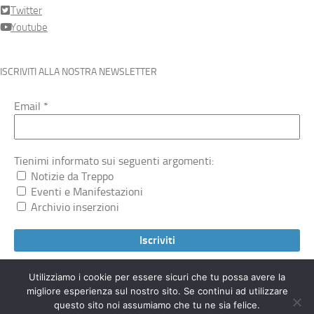
Twitter
Youtube
ISCRIVITI ALLA NOSTRA NEWSLETTER
Email
*
Tienimi informato sui seguenti argomenti:
Notizie da Treppo
Eventi e Manifestazioni
Archivio inserzioni
Utilizziamo i cookie per essere sicuri che tu possa avere la
migliore esperienza sul nostro sito. Se continui ad utilizzare
Treppocarnico.org © 2026. Tutti i diritti riservati.
questo sito noi assumiamo che tu ne sia felice.