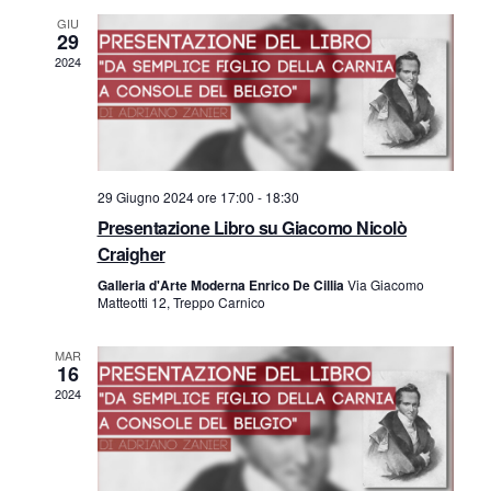
a
r
o
GIU
29
v
c
2024
d
i
a
i
g
e
E
a
29 Giugno 2024 ore 17:00
-
18:30
z
v
v
Presentazione Libro su Giacomo Nicolò
i
Craigher
i
e
o
Galleria d'Arte Moderna Enrico De Cillia
Via Giacomo
s
Matteotti 12, Treppo Carnico
n
n
t
t
MAR
e
16
2024
e
i
N