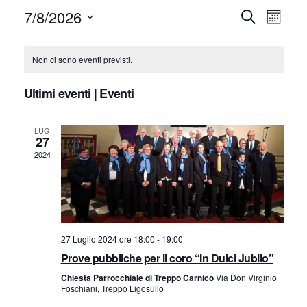
7/8/2026
E
E
Cerca
Mese
Seleziona
v
v
C
la
Non ci sono eventi previsti.
e
e
data.
a
n
Ultimi eventi | Eventi
n
l
t
LUG
t
e
o
27
2024
V
i
n
i
R
d
s
i
a
t
27 Luglio 2024 ore 18:00
-
19:00
c
r
Prove pubbliche per il coro “In Dulci Jubilo”
e
Chiesta Parrocchiale di Treppo Carnico
Via Don Virginio
e
N
i
Foschiani, Treppo Ligosullo