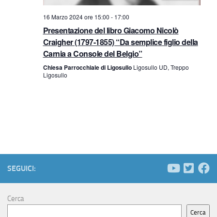
a
16 Marzo 2024 ore 15:00
-
17:00
v
Presentazione del libro Giacomo Nicolò
Craigher (1797-1855) “Da semplice figlio della
i
Carnia a Console del Belgio”
g
Chiesa Parrocchiale di Ligosullo
Ligosullo UD, Treppo
Ligosullo
a
z
i
o
SEGUICI:
n
e
Cerca
Cerca