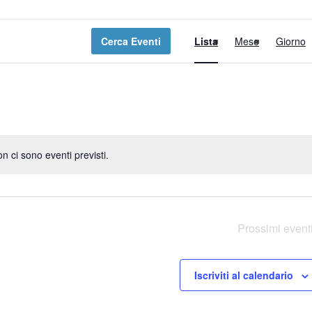
E
Cerca Eventi
Lista
Mese
Giorno
v
e
n
t
o
n ci sono eventi previsti.
Notice
V
i
s
Prossimi event
t
Iscriviti al calendario
e
N