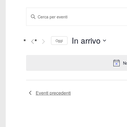
E
Inserisci
v
Parola
Chiave.
e
In arrivo
Cerca
Oggi
Eventi
n
Seleziona
per
la
t
Parola
No
data.
Chiave.
i
R
Eventi
precedenti
i
c
e