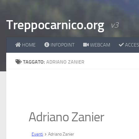
Treppocarnico.org
v3
HOME
INFOPOINT
WEBCAM
ACCESS
TAGGATO:
ADRIANO ZANIER
Adriano Zanier
Eventi
Adriano Zanier