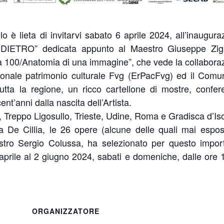
 è lieta di invitarvi sabato 6 aprile 2024, all’inaugura
NDIETRO” dedicata appunto al Maestro Giuseppe Zig
na 100/Anatomia di una immagine”, che vede la collabora
egionale patrimonio culturale Fvg (ErPacFvg) ed il Comu
ta la regione, un ricco cartellone di mostre, confer
cent’anni dalla nascita dell’Artista.
li, Treppo Ligosullo, Trieste, Udine, Roma e Gradisca d’Is
 De Cillia, le 26 opere (alcune delle quali mai espos
estro Sergio Colussa, ha selezionato per questo impor
aprile al 2 giugno 2024, sabati e domeniche, dalle ore 
ORGANIZZATORE