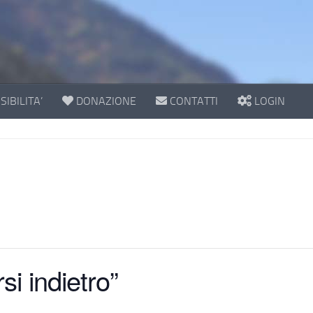
IBILITA’
DONAZIONE
CONTATTI
LOGIN
i indietro”