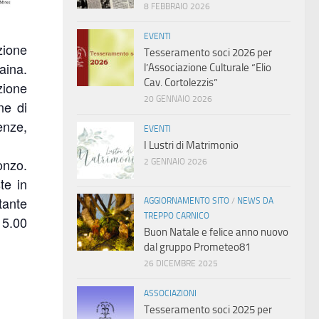
8 FEBBRAIO 2026
EVENTI
zione
Tesseramento soci 2026 per
aina.
l’Associazione Culturale “Elio
Cav. Cortolezzis”
zione
20 GENNAIO 2026
ne di
enze,
EVENTI
I Lustri di Matrimonio
onzo.
2 GENNAIO 2026
te in
tante
AGGIORNAMENTO SITO
/
NEWS DA
TREPPO CARNICO
15.00
Buon Natale e felice anno nuovo
dal gruppo Prometeo81
26 DICEMBRE 2025
ASSOCIAZIONI
Tesseramento soci 2025 per