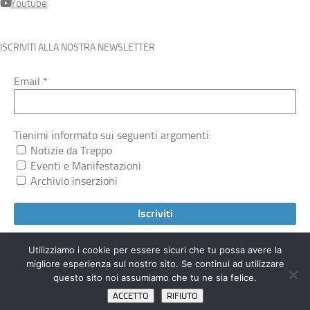
Youtube
ISCRIVITI ALLA NOSTRA NEWSLETTER
Email
*
Tienimi informato sui seguenti argomenti:
Notizie da Treppo
Eventi e Manifestazioni
Archivio inserzioni
Utilizziamo i cookie per essere sicuri che tu possa avere la
migliore esperienza sul nostro sito. Se continui ad utilizzare
Treppocarnico.org © 2026. Tutti i diritti riservati.
questo sito noi assumiamo che tu ne sia felice.
ACCETTO
RIFIUTO