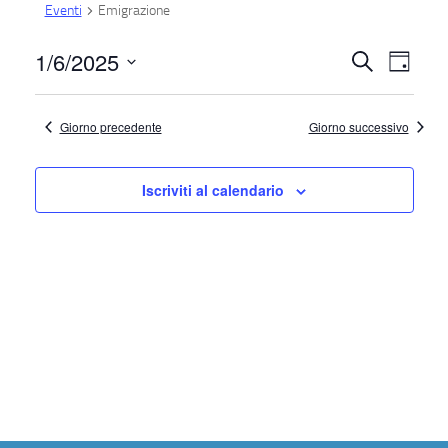
Eventi
Emigrazione
1/6/2025
E
E
Cerca
Giorno
Seleziona
v
v
la
Giorno precedente
Giorno successivo
e
e
data.
n
n
Iscriviti al calendario
t
t
o
V
i
i
R
s
i
t
c
e