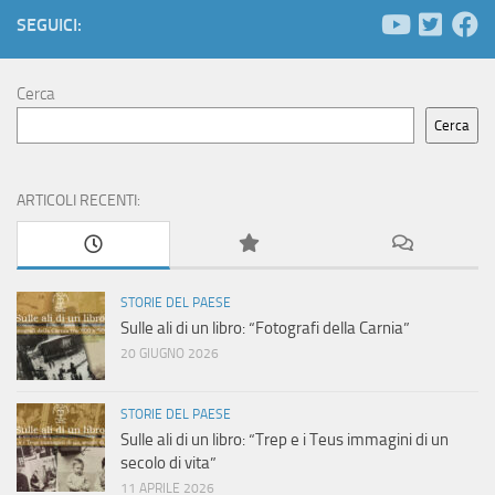
e
N
SEGUICI:
a
r
v
Cerca
c
i
Cerca
a
g
e
ARTICOLI RECENTI:
a
z
v
i
i
STORIE DEL PAESE
o
Sulle ali di un libro: “Fotografi della Carnia”
s
20 GIUGNO 2026
n
t
e
STORIE DEL PAESE
Sulle ali di un libro: “Trep e i Teus immagini di un
e
secolo di vita”
11 APRILE 2026