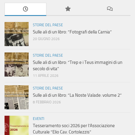
N
a
v
STORIE DEL PAESE
Sulle ali di un libro: “Fotografi della Carnia”
i
20 GIUGNO 2026
g
STORIE DEL PAESE
Sulle ali di un libro: “Trep e i Teus immagini di un
a
secolo di vita”
11 APRILE 2026
z
STORIE DEL PAESE
i
Sulle ali di un libro: “La Noste Valade: volume 2”
8 FEBBRAIO 2026
o
n
EVENTI
Tesseramento soci 2026 per l’Associazione
e
Culturale “Elio Cav. Cortolezzis”