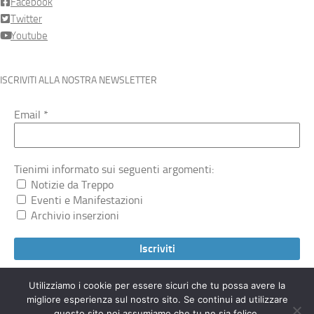
Facebook
Twitter
Youtube
ISCRIVITI ALLA NOSTRA NEWSLETTER
Email
*
Tienimi informato sui seguenti argomenti:
Notizie da Treppo
Eventi e Manifestazioni
Archivio inserzioni
Utilizziamo i cookie per essere sicuri che tu possa avere la
migliore esperienza sul nostro sito. Se continui ad utilizzare
Treppocarnico.org © 2026. Tutti i diritti riservati.
questo sito noi assumiamo che tu ne sia felice.