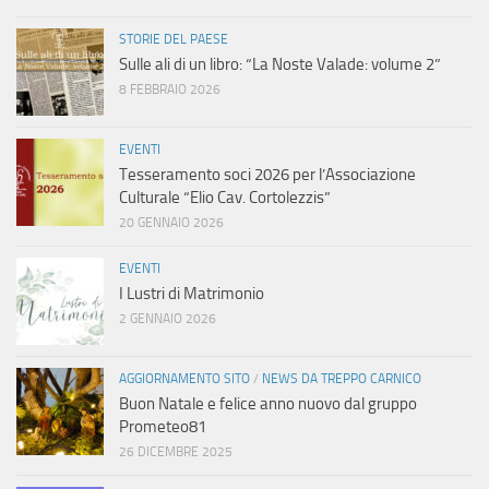
a
STORIE DEL PAESE
Sulle ali di un libro: “La Noste Valade: volume 2”
v
8 FEBBRAIO 2026
i
EVENTI
Tesseramento soci 2026 per l’Associazione
g
Culturale “Elio Cav. Cortolezzis”
20 GENNAIO 2026
a
EVENTI
z
I Lustri di Matrimonio
2 GENNAIO 2026
i
o
AGGIORNAMENTO SITO
/
NEWS DA TREPPO CARNICO
Buon Natale e felice anno nuovo dal gruppo
n
Prometeo81
26 DICEMBRE 2025
e