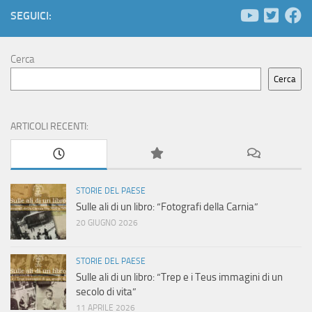
e
N
SEGUICI:
a
r
v
c
Cerca
i
Cerca
a
g
e
a
ARTICOLI RECENTI:
z
v
i
i
STORIE DEL PAESE
o
Sulle ali di un libro: “Fotografi della Carnia”
s
n
20 GIUGNO 2026
t
e
STORIE DEL PAESE
e
Sulle ali di un libro: “Trep e i Teus immagini di un
secolo di vita”
N
11 APRILE 2026