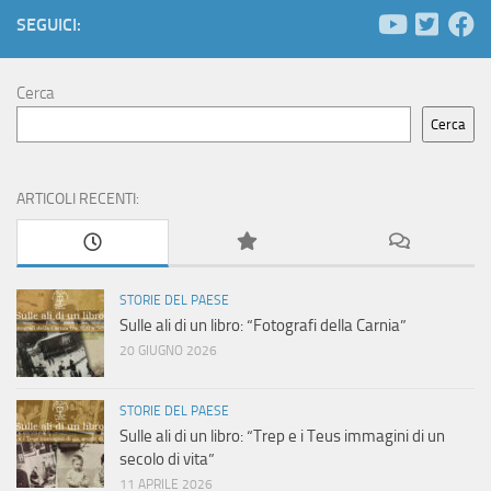
e
N
SEGUICI:
a
r
v
c
Cerca
i
Cerca
a
g
e
a
ARTICOLI RECENTI:
z
v
i
i
STORIE DEL PAESE
o
Sulle ali di un libro: “Fotografi della Carnia”
s
n
20 GIUGNO 2026
t
e
STORIE DEL PAESE
e
Sulle ali di un libro: “Trep e i Teus immagini di un
secolo di vita”
N
11 APRILE 2026