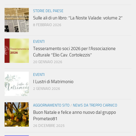
a
STORIE DEL PAESE
Sulle ali di un libro: “La Noste Valade: volume 2”
v
8 FEBBRAIO 2026
i
EVENTI
Tesseramento soci 2026 per l’Associazione
g
Culturale “Elio Cav. Cortolezzis”
20 GENNAIO 2026
a
EVENTI
z
I Lustri di Matrimonio
2 GENNAIO 2026
i
o
AGGIORNAMENTO SITO
/
NEWS DA TREPPO CARNICO
Buon Natale e felice anno nuovo dal gruppo
n
Prometeo81
26 DICEMBRE 2025
e