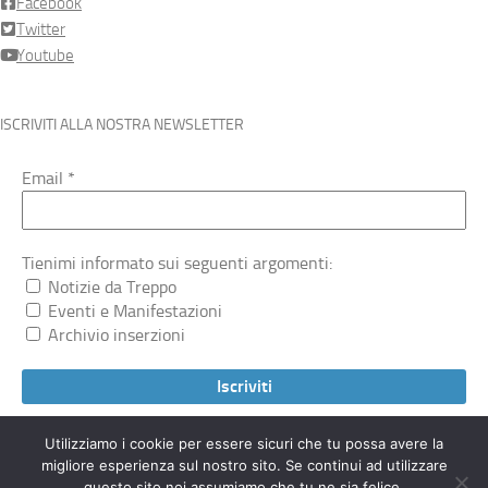
Facebook
Twitter
Youtube
ISCRIVITI ALLA NOSTRA NEWSLETTER
Email
*
Tienimi informato sui seguenti argomenti:
Notizie da Treppo
Eventi e Manifestazioni
Archivio inserzioni
Utilizziamo i cookie per essere sicuri che tu possa avere la
migliore esperienza sul nostro sito. Se continui ad utilizzare
Treppocarnico.org © 2026. Tutti i diritti riservati.
questo sito noi assumiamo che tu ne sia felice.