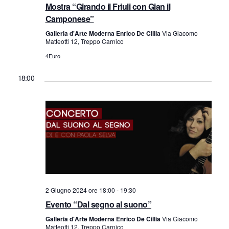
e
a
Mostra “Girando il Friuli con Gian il
Camponese”
z
v
Galleria d'Arte Moderna Enrico De Cillia
Via Giacomo
i
Matteotti 12, Treppo Carnico
i
4Euro
o
s
18:00
n
t
e
e
N
a
v
2 Giugno 2024 ore 18:00
-
19:30
Evento “Dal segno al suono”
i
Galleria d'Arte Moderna Enrico De Cillia
Via Giacomo
Matteotti 12, Treppo Carnico