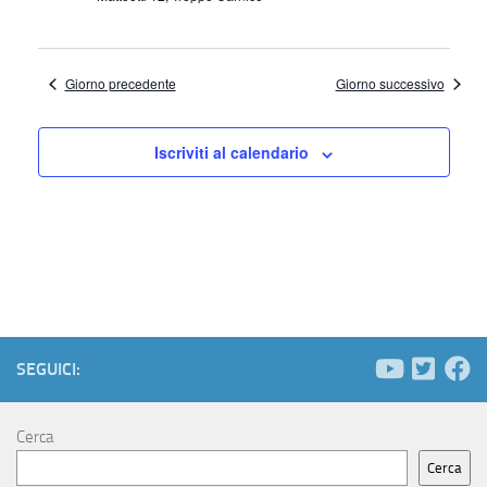
g
a
Giorno precedente
Giorno successivo
z
i
Iscriviti al calendario
o
n
e
SEGUICI:
Cerca
Cerca