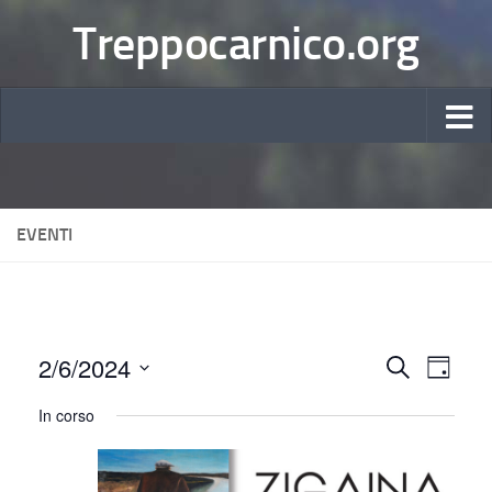
Treppocarnico.org
EVENTI
2/6/2024
E
E
Cerca
Giorno
Seleziona
v
v
In corso
la
e
e
data.
n