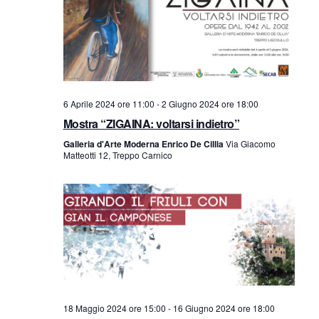
n
t
t
o
V
i
i
R
6 Aprile 2024 ore 11:00
-
2 Giugno 2024 ore 18:00
s
Mostra “ZIGAINA: voltarsi indietro”
i
Galleria d'Arte Moderna Enrico De Cillia
Via Giacomo
t
Matteotti 12, Treppo Carnico
c
e
e
N
a
r
v
c
i
a
g
18 Maggio 2024 ore 15:00
-
16 Giugno 2024 ore 18:00