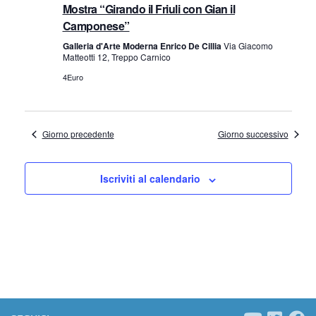
e
a
Mostra “Girando il Friuli con Gian il
Camponese”
z
v
Galleria d'Arte Moderna Enrico De Cillia
Via Giacomo
i
Matteotti 12, Treppo Carnico
i
4Euro
o
s
n
t
e
Giorno precedente
Giorno successivo
e
Iscriviti al calendario
N
a
v
i