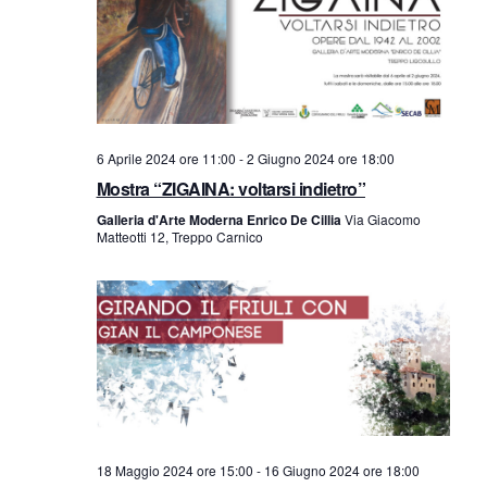
n
t
t
o
V
i
i
R
6 Aprile 2024 ore 11:00
-
2 Giugno 2024 ore 18:00
s
Mostra “ZIGAINA: voltarsi indietro”
i
Galleria d'Arte Moderna Enrico De Cillia
Via Giacomo
t
Matteotti 12, Treppo Carnico
c
e
e
N
a
r
v
c
i
a
g
18 Maggio 2024 ore 15:00
-
16 Giugno 2024 ore 18:00