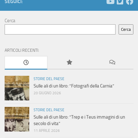
g
SEGUICI:
a
Cerca
z
Cerca
i
ARTICOLI RECENTI:
o
n
STORIE DEL PAESE
e
Sulle ali di un libro: “Fotografi della Carnia”
20 GIUGNO 2026
STORIE DEL PAESE
Sulle ali di un libro: “Trep e i Teus immagini di un
secolo di vita”
11 APRILE 2026