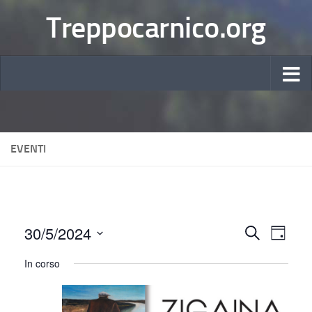
Treppocarnico.org
EVENTI
30/5/2024
E
E
Cerca
Giorno
Seleziona
v
v
In corso
la
e
e
data.
n