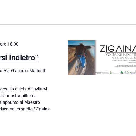
n
t
o
V
ore 18:00
i
si indietro”
s
ia
Via Giacomo Matteotti
t
e
sullo è lieta di invitarvi
N
lla mostra pittorica
 appunto al Maestro
a
isce nel progetto "Zigaina
v
i