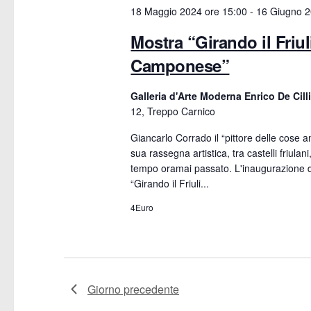
a
18 Maggio 2024 ore 15:00
-
16 Giugno 2
e
Mostra “Girando il Friul
v
Camponese”
i
Galleria d'Arte Moderna Enrico De Cill
12, Treppo Carnico
s
Giancarlo Corrado il “pittore delle cose ant
t
sua rassegna artistica, tra castelli friulan
tempo oramai passato. L'inaugurazione de
e
“Girando il Friuli...
N
4Euro
a
v
Giorno precedente
i