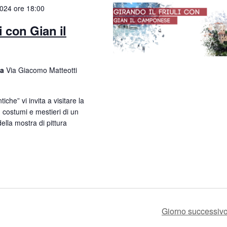
g
024 ore 18:00
a
i con Gian il
z
i
ia
Via Giacomo Matteotti
o
n
iche” vi invita a visitare la
i, costumi e mestieri di un
e
lla mostra di pittura
Giorno successiv