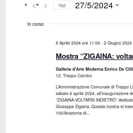
e
27/5/2024
Cerca
Oggi
Eventi
n
Seleziona
per
la
In corso
t
Parola
data.
Chiave.
i
6 Aprile 2024 ore 11:00
-
2 Giugno 2024 
R
Mostra “ZIGAINA: voltar
i
Galleria d'Arte Moderna Enrico De Cill
12, Treppo Carnico
c
L’Amministrazione Comunale di Treppo Ligo
e
sabato 6 aprile 2024, all’inaugurazione de
“ZIGAINA:VOLTARSI INDIETRO” dedicata
r
Giuseppe Zigaina. Questa mostra si inser
100/Anatomia di...
c