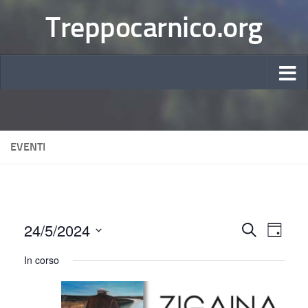
Treppocarnico.org
EVENTI
24/5/2024
E
E
Cerca
Giorno
Seleziona
v
v
In corso
la
e
e
data.
n