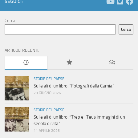
g
SEGUICI:
a
Cerca
z
Cerca
i
ARTICOLI RECENTI:
o
n
STORIE DEL PAESE
e
Sulle ali di un libro: “Fotografi della Carnia”
20 GIUGNO 2026
STORIE DEL PAESE
Sulle ali di un libro: “Trep e i Teus immagini di un
secolo di vita”
11 APRILE 2026