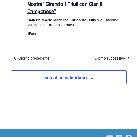
e
a
Mostra “Girando il Friuli con Gian il
Camponese”
z
v
Galleria d'Arte Moderna Enrico De Cillia
Via Giacomo
i
Matteotti 12, Treppo Carnico
i
4Euro
o
s
n
t
e
Giorno precedente
Giorno successivo
e
Iscriviti al calendario
N
a
v
i