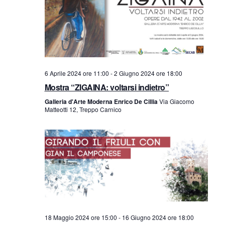
n
t
t
o
V
i
i
R
6 Aprile 2024 ore 11:00
-
2 Giugno 2024 ore 18:00
s
Mostra “ZIGAINA: voltarsi indietro”
i
Galleria d'Arte Moderna Enrico De Cillia
Via Giacomo
t
Matteotti 12, Treppo Carnico
c
e
e
N
a
r
v
c
i
a
g
18 Maggio 2024 ore 15:00
-
16 Giugno 2024 ore 18:00