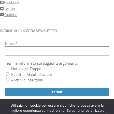
Facebook
Twitter
Youtube
ISCRIVITI ALLA NOSTRA NEWSLETTER
Email
*
Tienimi informato sui seguenti argomenti:
Notizie da Treppo
Eventi e Manifestazioni
Archivio inserzioni
Utilizziamo i cookie per essere sicuri che tu possa avere la
migliore esperienza sul nostro sito. Se continui ad utilizzare