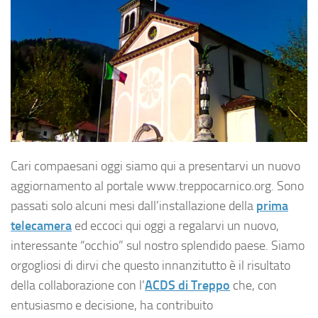
Cari compaesani oggi siamo qui a presentarvi un nuovo
aggiornamento al portale www.treppocarnico.org. Sono
passati solo alcuni mesi dall’installazione della
prima
telecamera
ed eccoci qui oggi a regalarvi un nuovo,
interessante “occhio” sul nostro splendido paese. Siamo
orgogliosi di dirvi che questo innanzitutto è il risultato
della collaborazione con l’
ACDS di Treppo
che, con
entusiasmo e decisione, ha contribuito