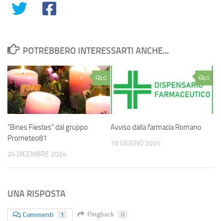
POTREBBERO INTERESSARTI ANCHE...
0
0
“Bines Fiestes” dal gruppo
Avviso dalla farmacia Romano
Prometeo81
10 GIUGNO 2024
24 DICEMBRE 2024
UNA RISPOSTA
Pingback
0
Commenti
1