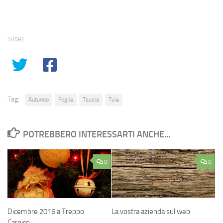
SHARE
Tag:
Autunno
Foglie
Tausia
Tuie
POTREBBERO INTERESSARTI ANCHE...
0
0
Dicembre 2016 a Treppo
La vostra azienda sul web
Carnico