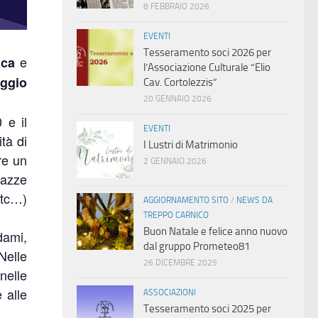
8 FEBBRAIO 2026
EVENTI
Tesseramento soci 2026 per
e
aca
l’Associazione Culturale “Elio
aggio
Cav. Cortolezzis”
20 GENNAIO 2026
 e il
EVENTI
tà di
I Lustri di Matrimonio
re un
2 GENNAIO 2026
gazze
 etc…)
AGGIORNAMENTO SITO
/
NEWS DA
TREPPO CARNICO
Buon Natale e felice anno nuovo
dami,
dal gruppo Prometeo81
Nelle
26 DICEMBRE 2025
nelle
 alle
ASSOCIAZIONI
Tesseramento soci 2025 per