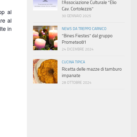
l’Associazione Culturale “Elio
Cav. Cortolezzis”
pp al
30 GENNAIO 2025
re al
te in
NEWS DA TREPPO CARNICO
“Bines Fiestes” dal gruppo
Prometeo81
24 DICEMBRE 2024
CUCINA TIPICA
Ricetta delle mazze di tamburo
impanate
28 OTTOBRE 2024