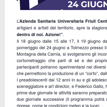
L’
Azienda Sanitaria Universitaria Friuli Cent
artigiani e artisti del territorio, apre la stagion
.
dentro di noi. Azione!”
Il 18 giugno dalle 15 alle 17, il 19 giugno da
pomeriggio del 24 giugno a Tolmezzo presso il
Montagna della Carnia, si svolgeranno gli incon
cortometraggio che parli di sé e del propri
partecipanti potranno sperimentarsi nei diversi r
che permettono la produzione di un “corto”, dall
I preadolescenti dai 12 anni in su e gli adoles
sceneggiatore e art director, e Federico Gallo, f
prime due giornate le attività saranno preparator
due giornate successive (il programma potrà su
riprese, come le condizioni meteo e la luce).