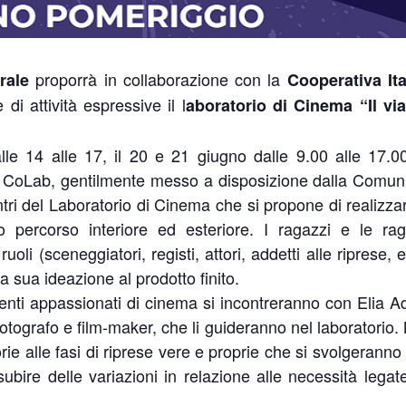
proporrà in collaborazione con la
rale
Cooperativa It
e di attività espressive il l
aboratorio di Cinema “Il vi
lle 14 alle 17, il 20 e 21 giugno dalle 9.00 alle 17.00
 CoLab, gentilmente messo a disposizione dalla Comuni
tri del Laboratorio di Cinema che si propone di realizza
o percorso interiore ed esteriore. I ragazzi e le ra
uoli (sceneggiatori, registi, attori, addetti alle riprese,
a sua ideazione al prodotto finito.
centi appassionati di cinema si incontreranno con Elia A
otografo e film-maker, che li guideranno nel laboratorio. 
ie alle fasi di riprese vere e proprie che si svolgeranno 
bire delle variazioni in relazione alle necessità legate