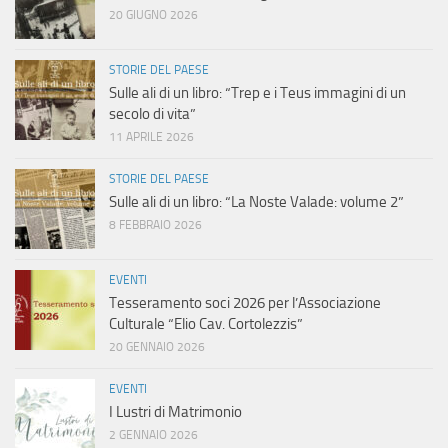
a
20 GIUGNO 2026
v
STORIE DEL PAESE
i
Sulle ali di un libro: “Trep e i Teus immagini di un
secolo di vita”
g
11 APRILE 2026
a
STORIE DEL PAESE
Sulle ali di un libro: “La Noste Valade: volume 2”
z
8 FEBBRAIO 2026
i
EVENTI
Tesseramento soci 2026 per l’Associazione
o
Culturale “Elio Cav. Cortolezzis”
20 GENNAIO 2026
n
EVENTI
e
I Lustri di Matrimonio
2 GENNAIO 2026