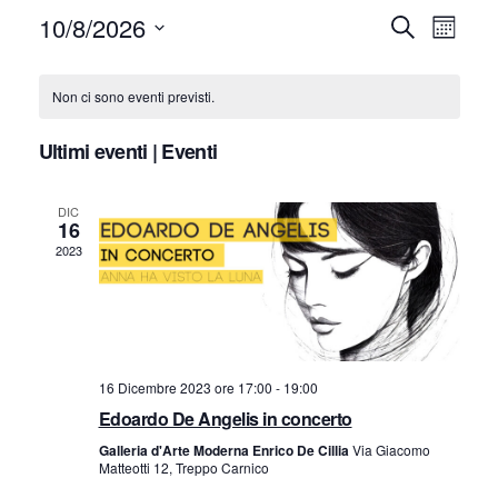
10/8/2026
E
E
Cerca
Mese
Seleziona
v
v
C
la
Non ci sono eventi previsti.
e
e
data.
a
n
Ultimi eventi | Eventi
n
l
t
DIC
t
e
o
16
2023
V
i
n
i
R
d
s
i
a
t
16 Dicembre 2023 ore 17:00
-
19:00
c
r
Edoardo De Angelis in concerto
e
Galleria d'Arte Moderna Enrico De Cillia
Via Giacomo
e
N
i
Matteotti 12, Treppo Carnico