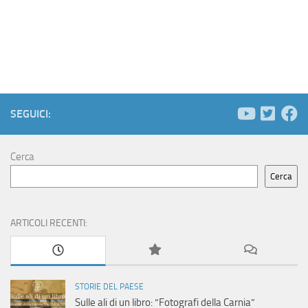
a
r
o
v
c
d
i
a
i
g
e
E
a
SEGUICI:
z
v
v
i
Cerca
i
e
o
Cerca
s
n
n
t
t
ARTICOLI RECENTI:
e
e
i
N
STORIE DEL PAESE
Sulle ali di un libro: “Fotografi della Carnia”