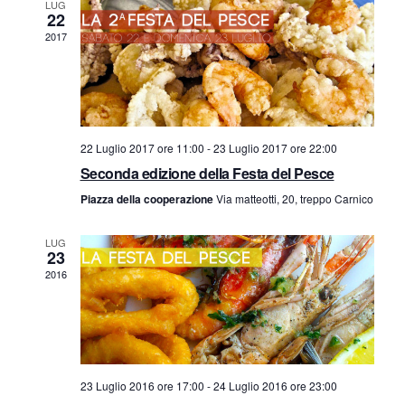
a
LUG
r
o
22
v
2017
c
d
i
a
i
g
e
E
a
22 Luglio 2017 ore 11:00
-
23 Luglio 2017 ore 22:00
z
v
Seconda edizione della Festa del Pesce
v
i
Piazza della cooperazione
Via matteotti, 20, treppo Carnico
i
e
o
LUG
s
n
23
n
2016
t
t
e
e
i
N
23 Luglio 2016 ore 17:00
-
24 Luglio 2016 ore 23:00