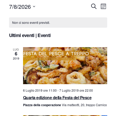
7/8/2026
E
E
Cerca
Mese
Seleziona
v
v
C
la
Non ci sono eventi previsti.
e
e
data.
a
n
Ultimi eventi | Eventi
n
l
t
LUG
t
e
o
6
2019
V
i
n
i
R
d
s
i
a
t
6 Luglio 2019 ore 11:00
-
7 Luglio 2019 ore 22:00
c
Quarta edizione della Festa del Pesce
r
e
Piazza della cooperazione
Via matteotti, 20, treppo Carnico
e
N
i