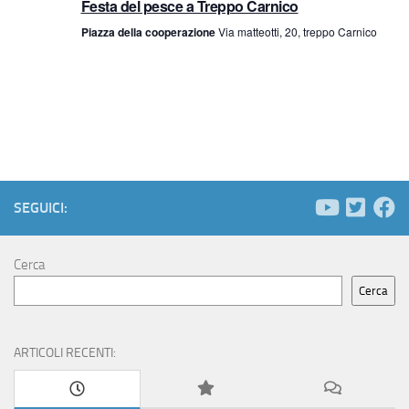
a
Festa del pesce a Treppo Carnico
Piazza della cooperazione
Via matteotti, 20, treppo Carnico
v
i
g
a
z
SEGUICI:
i
Cerca
o
Cerca
n
ARTICOLI RECENTI:
e