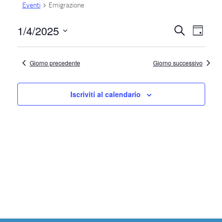
Eventi
Emigrazione
1/4/2025
E
E
Cerca
Giorno
Seleziona
v
v
la
Giorno precedente
Giorno successivo
e
e
data.
n
n
Iscriviti al calendario
t
t
o
V
i
i
R
s
i
t
c
e