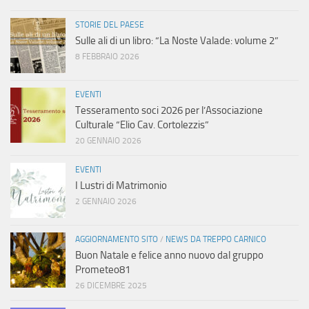
N
STORIE DEL PAESE
a
Sulle ali di un libro: “La Noste Valade: volume 2”
8 FEBBRAIO 2026
v
i
EVENTI
Tesseramento soci 2026 per l’Associazione
g
Culturale “Elio Cav. Cortolezzis”
20 GENNAIO 2026
a
EVENTI
z
I Lustri di Matrimonio
2 GENNAIO 2026
i
o
AGGIORNAMENTO SITO
/
NEWS DA TREPPO CARNICO
Buon Natale e felice anno nuovo dal gruppo
Prometeo81
n
26 DICEMBRE 2025
e