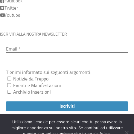
Facebook
Twitter
Youtube
ISCRIVITI ALLA NOSTRA NEWSLETTER
Email
*
Tienimi informato sui seguenti argomenti:
Notizie da Treppo
Eventi e Manifestazioni
Archivio inserzioni
Utilizziamo i cookie per essere sicuri che tu possa avere la
migliore esperienza sul nostro sito. Se continui ad utilizzare
Treppocarnico.org © 2026. Tutti i diritti riservati.
questo sito noi assumiamo che tu ne sia felice.