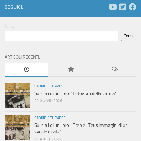
e
N
SEGUICI:
a
r
v
Cerca
c
i
Cerca
a
g
e
ARTICOLI RECENTI:
a
z
v
i
i
STORIE DEL PAESE
o
Sulle ali di un libro: “Fotografi della Carnia”
s
20 GIUGNO 2026
n
t
e
STORIE DEL PAESE
Sulle ali di un libro: “Trep e i Teus immagini di un
e
secolo di vita”
11 APRILE 2026