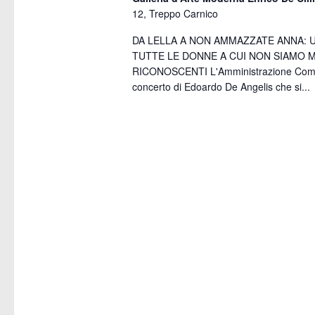
n
r
12, Treppo Carnico
d
c
DA LELLA A NON AMMAZZATE ANNA: U
TUTTE LE DONNE A CUI NON SIAMO 
a
a
RICONOSCENTI L'Amministrazione Comunal
concerto di Edoardo De Angelis che si...
r
e
i
v
o
i
d
s
i
t
E
e
v
N
e