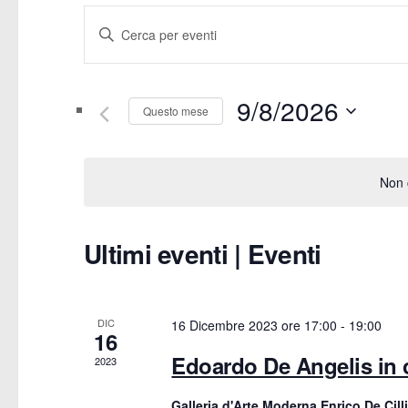
E
Inserisci
v
Parola
Chiave.
e
9/8/2026
Cerca
Questo mese
Eventi
n
Seleziona
per
la
t
Non c
Parola
data.
Chiave.
i
Ultimi eventi | Eventi
C
R
a
i
DIC
l
16 Dicembre 2023 ore 17:00
-
19:00
16
c
Edoardo De Angelis in 
2023
e
e
Galleria d'Arte Moderna Enrico De Cill