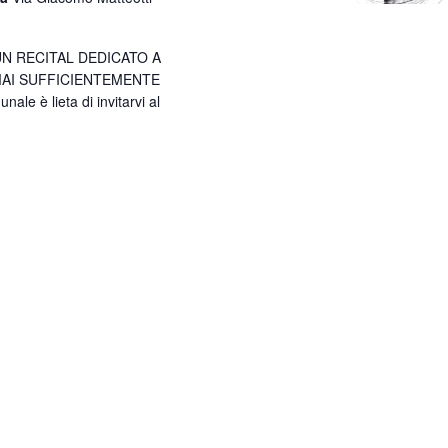
a
v
N RECITAL DEDICATO A
i
MAI SUFFICIENTEMENTE
e è lieta di invitarvi al
g
a
z
i
o
n
e