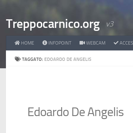
Treppocarnico.org
v3
HOME
INFOPOINT
WEBCAM
ACCESS
TAGGATO:
EDOARDO DE ANGELIS
Edoardo De Angelis