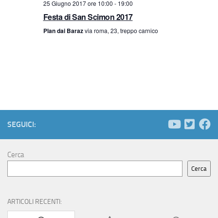
a
25 Giugno 2017 ore 10:00
-
19:00
Festa di San Scimon 2017
v
Plan dai Baraz
via roma, 23, treppo carnico
i
g
a
z
SEGUICI:
i
o
Cerca
Cerca
n
e
ARTICOLI RECENTI: