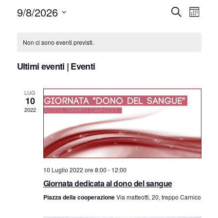
9/8/2026
E
E
Cerca
Mese
Seleziona
v
v
C
la
Non ci sono eventi previsti.
e
e
data.
a
n
Ultimi eventi | Eventi
n
l
t
LUG
t
e
o
10
2022
V
i
n
i
R
d
s
i
a
t
10 Luglio 2022 ore 8:00
-
12:00
c
Giornata dedicata al dono del sangue
r
e
Piazza della cooperazione
Via matteotti, 20, treppo Carnico
e
N
i