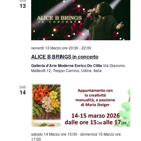
VEN
n
13
t
t
o
V
i
i
R
venerdì 13 Marzo ore 20:30
-
22:00
s
ALICE B BRINGS in concerto
i
t
Galleria d'Arte Moderna Enrico De Cillia
Via Giacomo
Matteotti 12, Treppo Carnico, Udine, Italia
c
e
SAB
e
N
14
a
r
v
c
i
a
g
sabato 14 Marzo ore 15:00
-
domenica 15 Marzo ore
17:00