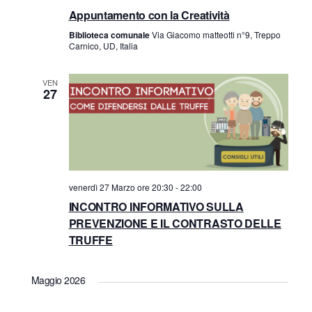
e
a
Appuntamento con la Creatività
z
v
Biblioteca comunale
Via Giacomo matteotti n°9, Treppo
Carnico, UD, Italia
i
i
o
VEN
27
s
n
t
e
e
venerdì 27 Marzo ore 20:30
-
22:00
N
INCONTRO INFORMATIVO SULLA
a
PREVENZIONE E IL CONTRASTO DELLE
TRUFFE
v
Maggio 2026
i