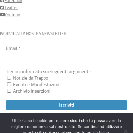
Facebook
Twitter
Youtube
ISCRIVITI ALLA NOSTRA NEWSLETTER
Email
*
Tienimi informato sui seguenti argomenti:
Notizie da Treppo
Eventi e Manifestazioni
Archivio inserzioni
Utilizziamo i cookie per essere sicuri che tu possa avere la
migliore esperienza sul nostro sito. Se continui ad utilizzare
Treppocarnico.org © 2026. Tutti i diritti riservati.
questo sito noi assumiamo che tu ne sia felice.