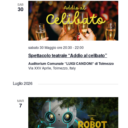
g
SAB
30
a
z
i
sabato 30 Maggio ore 20:30
-
22:00
o
Spettacolo teatrale “Addio al celibato”
n
Auditorium Comunale “LUIGI CANDONI“ di Tolmezzo
Via XXV Aprile, Tolmezzo, Italy
e
Luglio 2026
MAR
7