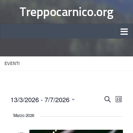
Treppocarnico.org
EVENTI
13/3/2026
 - 
7/7/2026
E
E
Cerca
Lista
Seleziona
v
v
Marzo 2026
la
e
e
data.
n