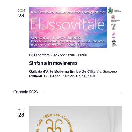
g
DOM
a
28
z
i
o
28 Dicembre 2025 ore 18:00
-
20:00
Sinfonia in movimento
n
Galleria d'Arte Moderna Enrico De Cillia
Via Giacomo
Matteotti 12, Treppo Carnico, Udine, Italia
e
Gennaio 2026
MER
28