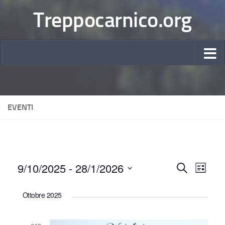
Treppocarnico.org
EVENTI
9/10/2025
 - 
28/1/2026
E
E
Cerca
Lista
Seleziona
v
v
Ottobre 2025
la
e
e
data.
n