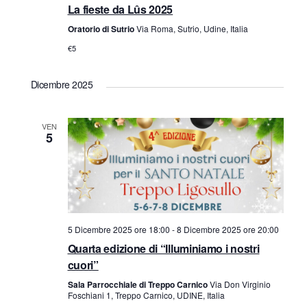
e
a
La fieste da Lûs 2025
Oratorio di Sutrio
Via Roma, Sutrio, Udine, Italia
z
v
€5
i
i
o
Dicembre 2025
s
n
t
VEN
e
5
e
N
a
5 Dicembre 2025 ore 18:00
-
8 Dicembre 2025 ore 20:00
v
Quarta edizione di “Illuminiamo i nostri
cuori”
i
Sala Parrocchiale di Treppo Carnico
Via Don Virginio
Foschiani 1, Treppo Carnico, UDINE, Italia