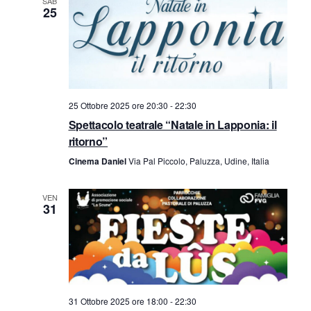
SAB
n
25
t
t
o
V
i
i
R
25 Ottobre 2025 ore 20:30
-
22:30
s
Spettacolo teatrale “Natale in Lapponia: il
i
ritorno”
t
Cinema Daniel
Via Pal Piccolo, Paluzza, Udine, Italia
c
e
e
N
VEN
31
a
r
v
c
i
a
g
31 Ottobre 2025 ore 18:00
-
22:30