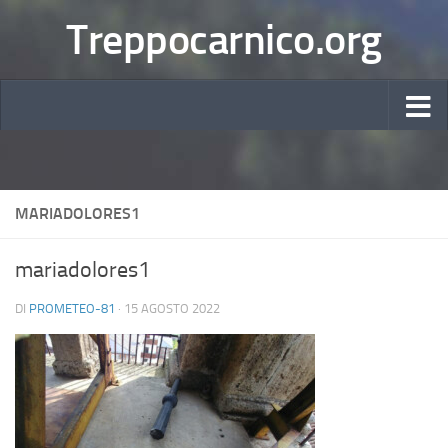
Treppocarnico.org
MARIADOLORES1
mariadolores1
DI
PROMETEO-81
·
15 AGOSTO 2022