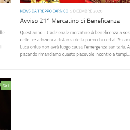
NEWS DA TREPPO CARNICO
5 DICEMBRE 2020
Avviso 21° Mercatino di Beneficenza
lle
Quest’anno il tradizionale mercatino di beneficenza a so
delle tre adozioni a distanza della parrocchia ed all’Assoc
i
Luca onlus non avrà luogo causa l’emergenza sanitaria. A
piacendo rimandiamo questo piacevole incontro a tempi...
1