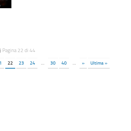
Pagina 22 di 44
1
22
23
24
...
30
40
...
»
Ultima »