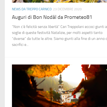
NEWS DA TREPPO CARNICO
23 DICEMBRE 2020
Auguri di Bon Nodâl da Prometeo81
“Non c’è felicità senza libertà” Cari Treppolani eccoci giunti a
soglie di queste festività Natalizie, per molti aspetti tanto
“diverse” da tutte le altre. Siamo giunti alla fine di un anno d
sacrifici e...