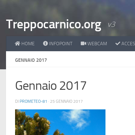
Treppocarnico.org
v3
HOME
INFOPOINT
WEBCAM
ACCESS
GENNAIO 2017
Gennaio 2017
DI
PROMETEO-81
·
25 GENNAIO 2017