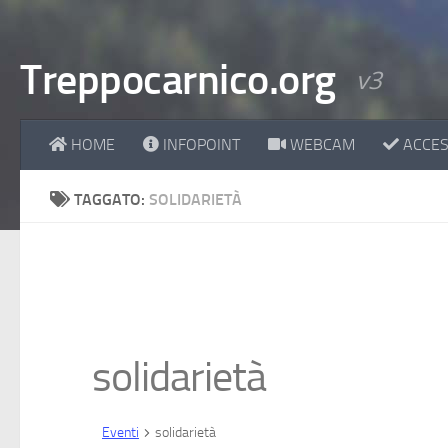
Treppocarnico.org
v3
HOME
INFOPOINT
WEBCAM
ACCESS
TAGGATO:
SOLIDARIETÀ
solidarietà
Eventi
solidarietà