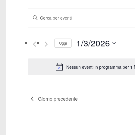
E
Inserisci
v
Parola
Chiave.
e
1/3/2026
Cerca
Oggi
Eventi
n
Seleziona
per
la
t
Parola
Nessun eventi in programma per 1 
data.
Chiave.
i
R
Giorno precedente
i
c
e