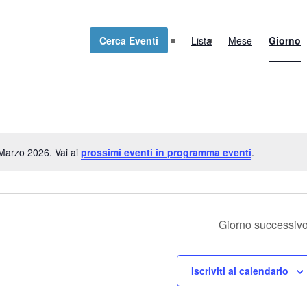
E
Cerca Eventi
Lista
Mese
Giorno
v
e
n
t
o
Marzo 2026. Vai ai
prossimi eventi in programma eventi
.
Notice
V
i
s
Giorno successiv
t
Iscriviti al calendario
e
N