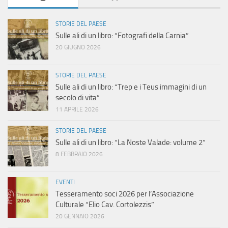
N
a
STORIE DEL PAESE
Sulle ali di un libro: “Fotografi della Carnia”
v
20 GIUGNO 2026
i
STORIE DEL PAESE
Sulle ali di un libro: “Trep e i Teus immagini di un
g
secolo di vita”
a
11 APRILE 2026
STORIE DEL PAESE
z
Sulle ali di un libro: “La Noste Valade: volume 2”
i
8 FEBBRAIO 2026
o
EVENTI
Tesseramento soci 2026 per l’Associazione
n
Culturale “Elio Cav. Cortolezzis”
20 GENNAIO 2026
e