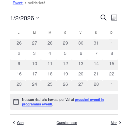
Eventi
solidarietà
1/2/2026
E
E
Cerca
Mese
Seleziona
v
v
C
L
LUNEDÌ
M
MARTEDÌ
M
MERCOLEDÌ
G
GIOVEDÌ
V
VENERDÌ
S
SABATO
D
DOMENIC
la
e
e
0
0
0
0
0
0
0
data.
a
26
27
28
29
30
31
1
n
eventi
eventi
eventi
eventi
eventi
eventi
eventi
0
0
0
0
0
0
0
2
3
4
5
6
7
8
n
l
t
eventi
eventi
eventi
eventi
eventi
eventi
eventi
0
0
0
0
0
0
0
9
10
11
12
13
14
15
t
e
o
eventi
eventi
eventi
eventi
eventi
eventi
eventi
0
0
0
0
0
0
0
16
17
18
19
20
21
22
V
i
eventi
eventi
eventi
eventi
eventi
eventi
eventi
n
0
0
0
0
0
0
0
23
24
25
26
27
28
1
i
eventi
eventi
eventi
eventi
eventi
eventi
eventi
R
d
s
Nessun risultato trovato per Vai ai
prossimi eventi in
Notice
programma eventi
.
i
a
t
c
r
e
Gen
Questo mese
Mar