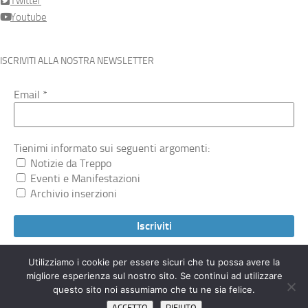
Twitter
Youtube
ISCRIVITI ALLA NOSTRA NEWSLETTER
Email
*
Tienimi informato sui seguenti argomenti:
Notizie da Treppo
Eventi e Manifestazioni
Archivio inserzioni
Utilizziamo i cookie per essere sicuri che tu possa avere la
migliore esperienza sul nostro sito. Se continui ad utilizzare
Treppocarnico.org © 2026. Tutti i diritti riservati.
questo sito noi assumiamo che tu ne sia felice.
ACCETTO
RIFIUTO