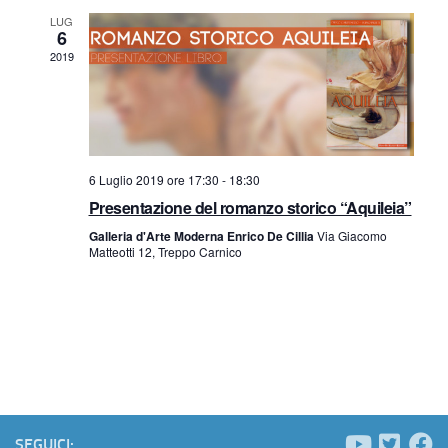
a
r
o
LUG
6
v
c
2019
d
i
a
i
g
e
E
a
6 Luglio 2019 ore 17:30
-
18:30
z
v
v
Presentazione del romanzo storico “Aquileia”
i
i
e
Galleria d'Arte Moderna Enrico De Cillia
Via Giacomo
Matteotti 12, Treppo Carnico
o
s
n
n
t
t
e
e
i
N
SEGUICI: