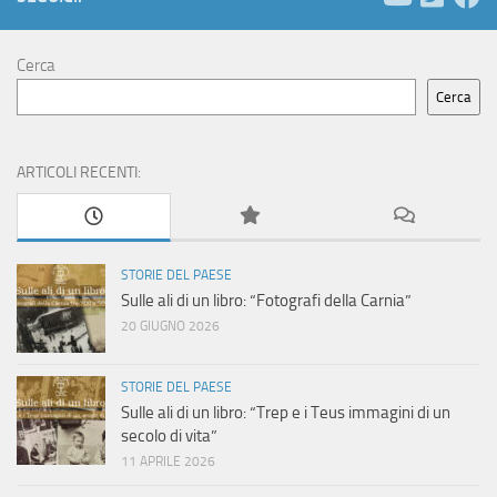
a
v
Cerca
Cerca
i
g
ARTICOLI RECENTI:
a
z
STORIE DEL PAESE
i
Sulle ali di un libro: “Fotografi della Carnia”
20 GIUGNO 2026
o
STORIE DEL PAESE
n
Sulle ali di un libro: “Trep e i Teus immagini di un
secolo di vita”
e
11 APRILE 2026