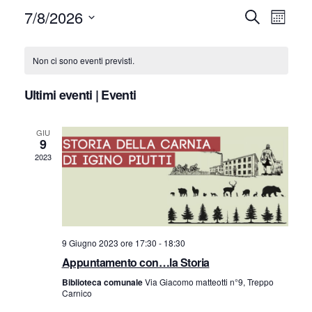
7/8/2026
E
E
Cerca
Mese
Seleziona
v
v
C
la
Non ci sono eventi previsti.
e
e
data.
a
n
Ultimi eventi | Eventi
n
l
t
GIU
t
e
o
9
2023
V
i
n
i
R
d
s
i
a
t
9 Giugno 2023 ore 17:30
-
18:30
c
r
Appuntamento con…la Storia
e
Biblioteca comunale
Via Giacomo matteotti n°9, Treppo
e
N
i
Carnico