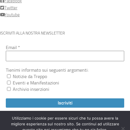
Facebook
Twitter
Youtube
ISCRIVITI ALLA NOSTRA NEWSLETTER
Email
*
Tienimi informato sui seguenti argomenti:
Notizie da Treppo
Eventi e Manifestazioni
Archivio inserzioni
Utilizziamo i cookie per essere sicuri che tu possa avere la
migliore esperienza sul nostro sito. Se continui ad utilizzare
Treppocarnico.org © 2026. Tutti i diritti riservati.
questo sito noi assumiamo che tu ne sia felice.