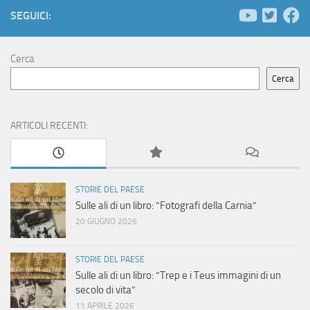
e
N
SEGUICI:
a
r
v
c
Cerca
i
Cerca
a
g
e
a
ARTICOLI RECENTI:
z
v
i
i
STORIE DEL PAESE
o
Sulle ali di un libro: “Fotografi della Carnia”
s
n
20 GIUGNO 2026
t
e
STORIE DEL PAESE
e
Sulle ali di un libro: “Trep e i Teus immagini di un
secolo di vita”
N
11 APRILE 2026