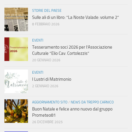
a
STORIE DEL PAESE
Sulle ali di un libro: “La Noste Valade: volume 2”
v
8 FEBBRAIO 2026
i
EVENTI
Tesseramento soci 2026 per l’Associazione
g
Culturale “Elio Cav. Cortolezzis”
20 GENNAIO 2026
a
EVENTI
z
I Lustri di Matrimonio
2 GENNAIO 2026
i
o
AGGIORNAMENTO SITO
/
NEWS DA TREPPO CARNICO
Buon Natale e felice anno nuovo dal gruppo
n
Prometeo81
26 DICEMBRE 2025
e