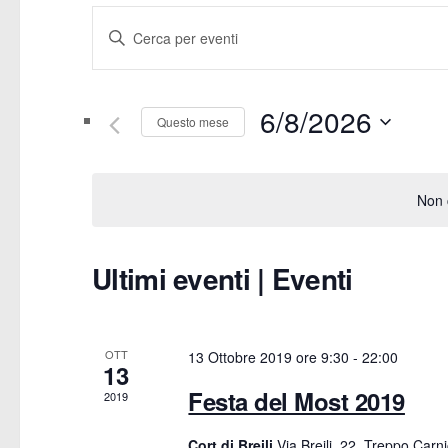
E
Inserisci
v
Parola
Chiave.
e
6/8/2026
Cerca
Questo mese
Eventi
n
Seleziona
per
la
t
Non c
Parola
data.
Chiave.
i
Ultimi eventi | Eventi
C
R
a
i
OTT
l
13 Ottobre 2019 ore 9:30
-
22:00
13
c
Festa del Most 2019
2019
e
e
Cort di Breili
Via Breili, 22, Treppo Carn