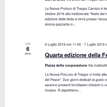
n
r
La Nuova Proloco di Treppo Carnico è lie
d
c
ottobre 2019 alla tradizionale "fieste dal
edizione della festa si terrà presso l'accog
a
a
storica piazzetta in...
r
e
i
LUG
v
6 Luglio 2019 ore 11:00
-
7 Luglio 2019 
6
o
Quarta edizione della F
2019
i
d
s
Piazza della cooperazione
Via matteott
i
La Nuova ProLoco di Treppo vi invita alla
t
del Pesce". Due giorni dedicati al gusto 
E
saranno presenti fornitissimi chioschi e 
e
musica. Vi aspettiamo...
v
N
e