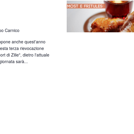
po Carnico
ropone anche quest'anno
uesta terza rievocazione
rt di Zilie", dietro l'attuale
iornata sarà...