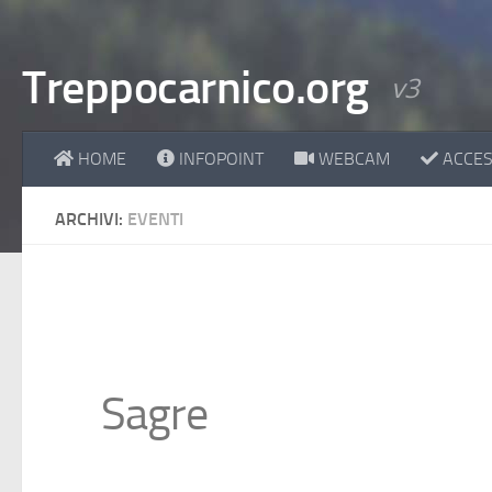
Treppocarnico.org
v3
HOME
INFOPOINT
WEBCAM
ACCESS
ARCHIVI:
EVENTI
Sagre