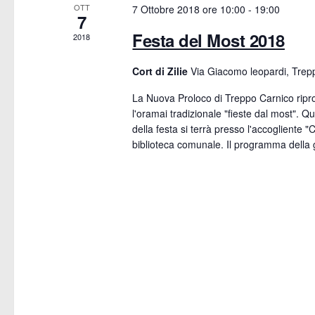
a
OTT
7 Ottobre 2018 ore 10:00
-
19:00
7
n
v
Festa del Most 2018
2018
t
i
Cort di Zilie
Via Giacomo leopardi, Trep
i
g
La Nuova Proloco di Treppo Carnico rip
l'oramai tradizionale "fieste dal most". Q
a
della festa si terrà presso l'accogliente "Co
biblioteca comunale. Il programma della g
z
i
o
n
e