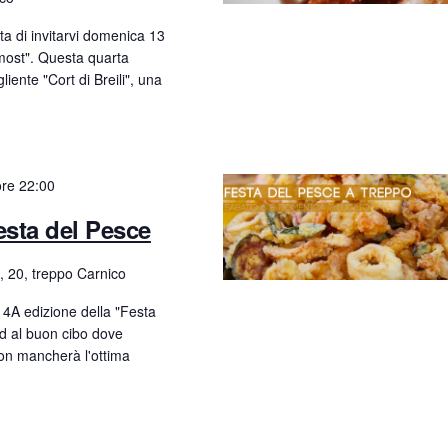
a
ta di invitarvi domenica 13
v
 most". Questa quarta
i
liente "Cort di Breili", una
g
a
z
ore 22:00
i
esta del Pesce
o
i, 20, treppo Carnico
n
 4A edizione della "Festa
e
ed al buon cibo dove
non mancherà l'ottima