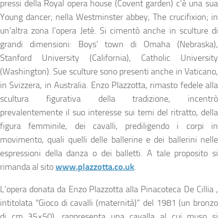
pressi della Royal opera house (Covent garden) c’è una sua
Young dancer; nella Westminster abbey, The crucifixion; in
un’altra zona l’opera Jetè. Si cimentò anche in sculture di
grandi dimensioni: Boys’ town di Omaha (Nebraska),
Stanford University (California), Catholic University
(Washington). Sue sculture sono presenti anche in Vaticano,
in Svizzera, in Australia. Enzo Plazzotta, rimasto fedele alla
scultura figurativa della tradizione, incentrò
prevalentemente il suo interesse sui temi del ritratto, della
figura femminile, dei cavalli, prediligendo i corpi in
movimento, quali quelli delle ballerine e dei ballerini nelle
espressioni della danza o dei balletti. A tale proposito si
rimanda al sito
www.plazzotta.co.uk
.
L’opera donata da Enzo Plazzotta alla Pinacoteca De Cillia ,
intitolata “Gioco di cavalli (maternità)” del 1981 (un bronzo
di cm 35×50), rappresenta una cavalla al cui muso si