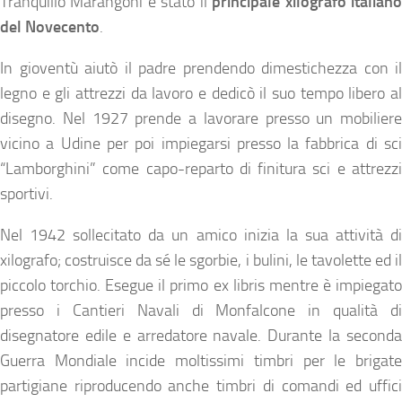
Tranquillo Marangoni è stato il
principale xilografo italian
del Novecento
.
In gioventù aiutò il padre prendendo dimestichezza con il
legno e gli attrezzi da lavoro e dedicò il suo tempo libero al
disegno. Nel 1927 prende a lavorare presso un mobiliere
vicino a Udine per poi impiegarsi presso la fabbrica di sci
“Lamborghini” come capo-reparto di finitura sci e attrezzi
sportivi.
Nel 1942 sollecitato da un amico inizia la sua attività di
xilografo; costruisce da sé le sgorbie, i bulini, le tavolette ed il
piccolo torchio. Esegue il primo ex libris mentre è impiegato
presso i Cantieri Navali di Monfalcone in qualità di
disegnatore edile e arredatore navale. Durante la seconda
Guerra Mondiale incide moltissimi timbri per le brigate
partigiane riproducendo anche timbri di comandi ed uffici