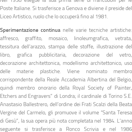
Nel 1958 esegue la sua prima serie di francobolli per le
Poste Italiane. Si trasferisce a Genova e diviene il preside del
Liceo Artistico, ruolo che lo occuperà fino al 1981.
Sperimentazione continua
nelle varie tecniche artistiche:
affresco, graffito, mosaico, linoleumgrafica, vetrata,
tessitura dell’arazzo, stampa delle stoffe, illustrazione del
libro, grafica pubblicitaria, decorazione del vetro,
decorazione architettonica, modellismo architettonico, uso
delle materie plastiche. Viene nominato membro
corrispondente della Reale Accademia Albertina del Belgio,
quindi membro onorario della Royal Society of Painter,
Etchers and Engravers” di Londra; il cardinale di Torino S.E.
Anastasio Ballestrero, dell’ordine dei Frati Scalzi della Beata
Vergine del Carmelo, gli promuove il volume “Santa Teresa
di Gesù”, la sua opera più nota completata nel 1984. L’anno
seguente si trasferisce a Ronco Scrivia e nel 1986