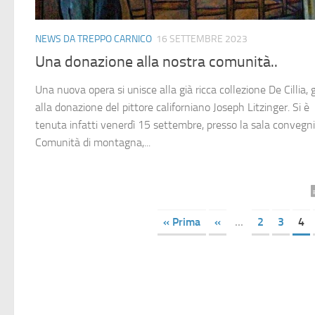
NEWS DA TREPPO CARNICO
16 SETTEMBRE 2023
Una donazione alla nostra comunità..
Una nuova opera si unisce alla già ricca collezione De Cillia, 
alla donazione del pittore californiano Joseph Litzinger. Si è
tenuta infatti venerdì 15 settembre, presso la sala convegni
Comunità di montagna,...
« Prima
«
...
2
3
4