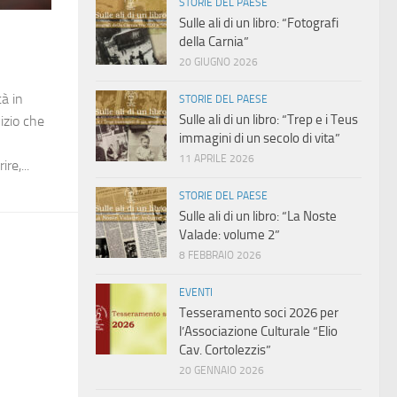
STORIE DEL PAESE
Sulle ali di un libro: “Fotografi
della Carnia”
20 GIUGNO 2026
à in
STORIE DEL PAESE
Sulle ali di un libro: “Trep e i Teus
izio che
immagini di un secolo di vita”
11 APRILE 2026
re,...
STORIE DEL PAESE
Sulle ali di un libro: “La Noste
Valade: volume 2”
8 FEBBRAIO 2026
EVENTI
Tesseramento soci 2026 per
l’Associazione Culturale “Elio
Cav. Cortolezzis”
20 GENNAIO 2026