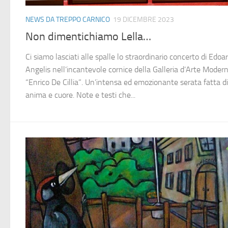
NEWS DA TREPPO CARNICO
19 DICEMBRE 2023
Non dimentichiamo Lella…
Ci siamo lasciati alle spalle lo straordinario concerto di Edo
Angelis nell’incantevole cornice della Galleria d’Arte Moder
“Enrico De Cillia”. Un’intensa ed emozionante serata fatta di
anima e cuore. Note e testi che...