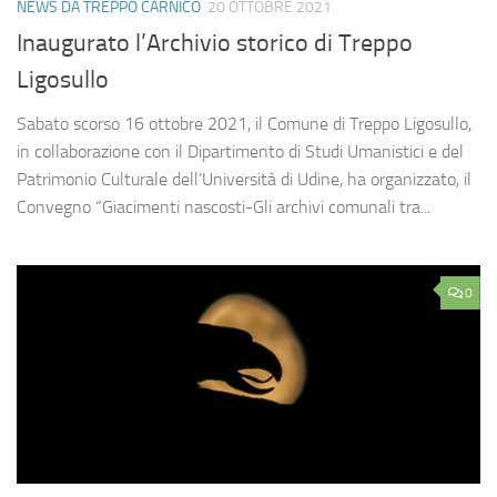
NEWS DA TREPPO CARNICO
20 OTTOBRE 2021
Inaugurato l’Archivio storico di Treppo
Ligosullo
Sabato scorso 16 ottobre 2021, il Comune di Treppo Ligosullo,
in collaborazione con il Dipartimento di Studi Umanistici e del
Patrimonio Culturale dell’Università di Udine, ha organizzato, il
Convegno “Giacimenti nascosti-Gli archivi comunali tra...
0