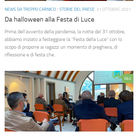
NEWS DA TREPPO CARNICO
/
STORIE DEL PAESE
31 OTTOBRE 2021
Da halloween alla Festa di Luce
Prima dell’avvento della pandemia, la notte del 31 ottobre,
abbiamo iniziato a festeggiare la “Festa della Luce” con lo
scopo di proporre ai ragazzi un momento di preghiera, di
riflessione e di festa che...
0