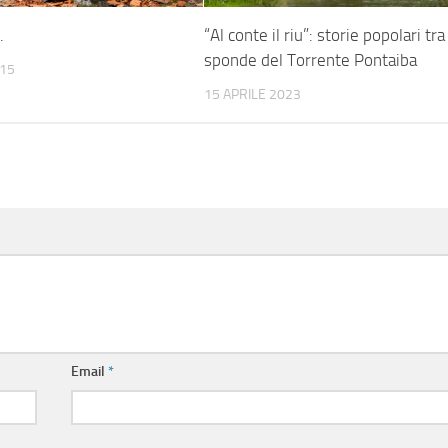
.
“Al conte il riu”: storie popolari tra
sponde del Torrente Pontaiba
015
15 APRILE 2023
Email
*