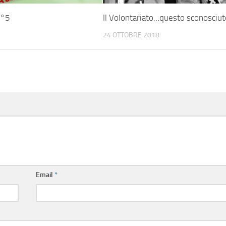
n°5
Il Volontariato…questo sconosciut
7
24 OTTOBRE 2018
Email
*