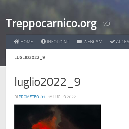
Treppocarnico.org
v3
HOME
INFOPOINT
WEBCAM
ACCESS
LUGLIO2022_9
luglio2022_9
DI
PROMETEO-81
·
15 LUGLIO 2022